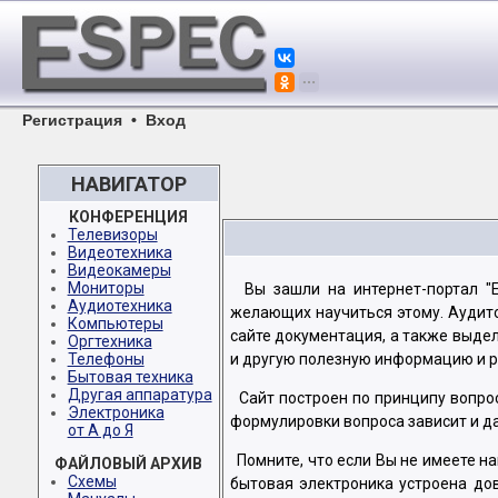
Регистрация
•
Вход
НАВИГАТОР
КОНФЕРЕНЦИЯ
Телевизоры
Видеотехника
Видеокамеры
Мониторы
Вы зашли на интернет-портал "E
Аудиотехника
желающих научиться этому. Аудито
Компьютеры
сайте документация, а также выде
Оргтехника
Телефоны
и другую полезную информацию и р
Бытовая техника
Другая аппаратура
Сайт построен по принципу вопрос
Электроника
формулировки вопроса зависит и да
от А до Я
Помните, что если Вы не имеете н
ФАЙЛОВЫЙ АРХИВ
Схемы
бытовая электроника устроена до